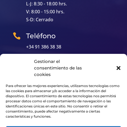
L-J: 8:30 - 18:00 hrs.
V: 8:00 - 15:00 hrs.
S-D: Cerrado
Teléfono

+34 91 386 38 38
Gestionar el

E-mail
consentimiento de las
info@datatronics.es
cookies
Para ofrecer las mejores experiencias, utilizamos tecnologías como
las cookies para almacenar y/o acceder a la información del
Soluciones
Blog y Noticias
dispositivo. El consentimiento de estas tecnologías nos permitirá
Compañía
Contacto
procesar datos como el comportamiento de navegación o las
identificaciones únicas en este sitio. No consentir o retirar el
Trabaja con nosotros
consentimiento, puede afectar negativamente a ciertas
características y funciones.
© 2023 Datatronics. Todos los derechos