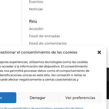
Eventos
Noticias
Meta
Acceder
Feed de entradas
Feed de comentarios
WordPress.org
estionar el consentimiento de las cookies
ejores experiencias, utilizamos tecnologías como las cookies
 acceder a la información del dispositivo. El consentimiento
ías nos permitirá procesar datos como el comportamiento de
ros
entificaciones únicas en este sitio. No consentir o retirar el
uede afectar negativamente a ciertas características y
enuncias
|
Política de Cookies
|
Política
ar
Denegar
Ver preferencias
ica de cookies
Política de privacidad y protección de datos