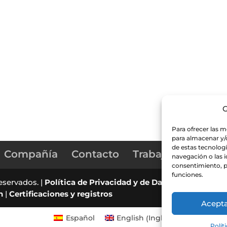
G
Para ofrecer las m
para almacenar y/o
de estas tecnolog
Compañía
Contacto
Trabaja con nosot
navegación o las id
consentimiento, p
funciones.
eservados. |
Política de Privacidad y de Datos
|
Canal de D
n
|
Certificaciones y registros
Acept
Inglés
Español
English
(
)
Polít