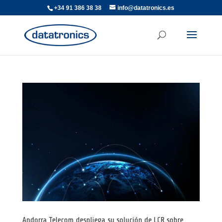
+34 91 386 38 38
info@datatronics.es
Andorra Telecom despliega su solución de LCR sobre