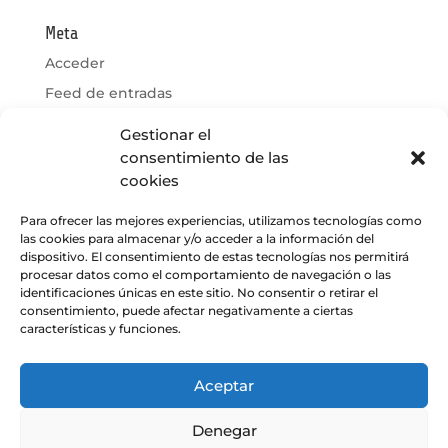
Meta
Acceder
Feed de entradas
Feed de comentarios
Gestionar el
WordPress.org
consentimiento de las
cookies
Para ofrecer las mejores experiencias, utilizamos tecnologías como
las cookies para almacenar y/o acceder a la información del
Soluciones
Blog y Noticias
dispositivo. El consentimiento de estas tecnologías nos permitirá
Compañía
Contacto
procesar datos como el comportamiento de navegación o las
identificaciones únicas en este sitio. No consentir o retirar el
Trabaja con nosotros
consentimiento, puede afectar negativamente a ciertas
características y funciones.
© 2023 Datatronics. Todos los derechos
reservados. |
Política de Privacidad y de Datos
Aceptar
|
Canal de Denuncias
|
Política de Cookies
|
Política de Calidad y Seguridad de la
Denegar
información
|
Certificaciones y registros